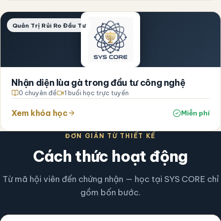
Quản Trị Rủi Ro Đầu Tư
Nhận diện lùa gà trong đầu tư công nghệ
0 chuyên đề
1 buổi học trực tuyến
Xem khóa học
Miễn phí
ĐƠN GIẢN TỪ THIẾT KẾ
Cách thức hoạt động
Từ mã hội viên đến chứng nhận — học tại SYS CORE chỉ
gồm bốn bước.