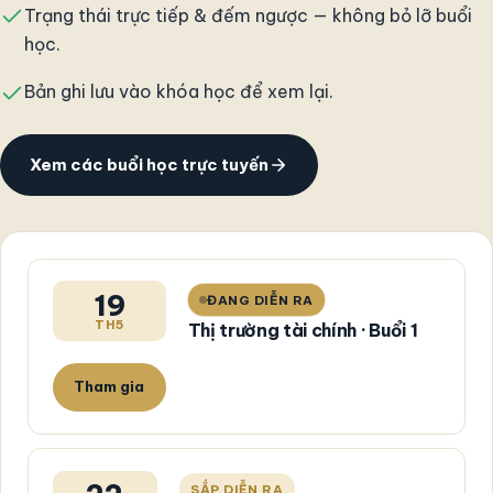
Trạng thái trực tiếp & đếm ngược — không bỏ lỡ buổi
học.
Bản ghi lưu vào khóa học để xem lại.
Xem các buổi học trực tuyến
19
ĐANG DIỄN RA
TH5
Thị trường tài chính · Buổi 1
Tham gia
SẮP DIỄN RA