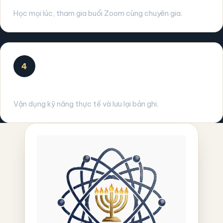
Học mọi lúc, tham gia buổi Zoom cùng chuyên gia.
4
Phát triển
Vận dụng kỹ năng thực tế và lưu lại bản ghi.