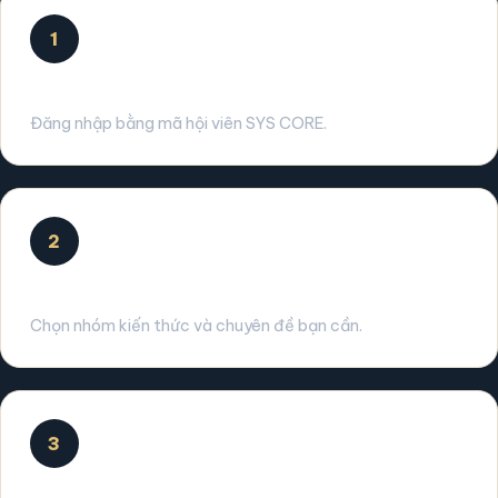
1
Đăng nhập
Đăng nhập bằng mã hội viên SYS CORE.
2
Chọn khóa học
Chọn nhóm kiến thức và chuyên đề bạn cần.
3
Học live & tự học